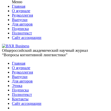
Меню
Главная
О журнале
Редколлегия
Выпуски
Для авторов
Подписка
Полнотекст
Сайт ассоциации
Общероссийский академический научный журнал
“Вопросы когнитивной лингвистики”
Главная
О журнале
Редколлегия
Выпуски
Для авторов
Этика
Подписка
Полнотекст
Контакты
Сайт ассоциации